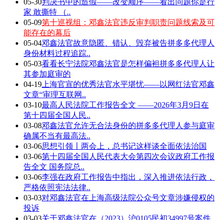
05-30
判决书中的造假——改变顺序——看出问题你是行
家 敢撕特 （..
05-09
第十巡视组：邓鑫法官违反审判职责问题线索及可
能存在的幕后
05-04
邓鑫法官故意隐匿、错认、毁弃被告拼多多代理人
身份材料过程追踪..
05-03
看看长宁法院邓鑫法官是怎样偏袒拼多多代理人让
其参加庭审的
04-19
上海官宣的优秀法官水平堪忧——以网红法官邓鑫
文章“审理互联网..
03-10
最高人民法院工作报告全文 ——2026年3月9日在
第十四届全国人民..
03-08
邓鑫法官允许无合法身份的拼多多代理人参与庭审
确属不当有最高法..
03-06
思想引领丨两会上，总书记这样谈全面依法治国
03-06
第十四届全国人民代表大会第四次会议政府工作报
告全文 国务院总..
03-06
李强在政府工作报告中指出，深入推进依法行政，
严格依照宪法法律..
03-03
对邓鑫法官在上海高级法院公众号文章涉嫌侵权的
投诉
03-03
关于邓鑫法官在（2023）沪0105民初34997号案件