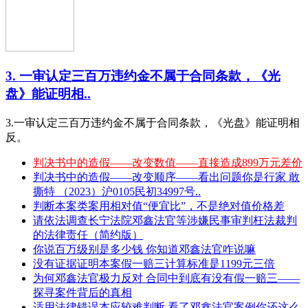
3. 一审认定三百万违约金不属于合同条款，《光
盘》能证明相..
3.一审认定三百万违约金不属于合同条款，《光盘》能证明相
反。
判决书中的造假——改变数值——直接造成899万元差价
判决书中的造假——改变顺序——看出问题你是行家 敢
撕特 （2023）沪0105民初34997号..
判断本案类案用相对值“便宜比”，不是绝对值价格差
请依法调查长宁法院邓鑫法官等涉嫌民事审判枉法裁判
的法律责任（简约版）
你说百万级别是多少钱 你知道邓鑫法官咋说嘛
没有证据证明本案假一赔三计算标准是1199元三倍
为何邓鑫法官极力反对 合同中到底有没有假一赔三——
探寻案件背后的真相
适用法律错误本应较难判断 看了邓鑫法官案例你还这么