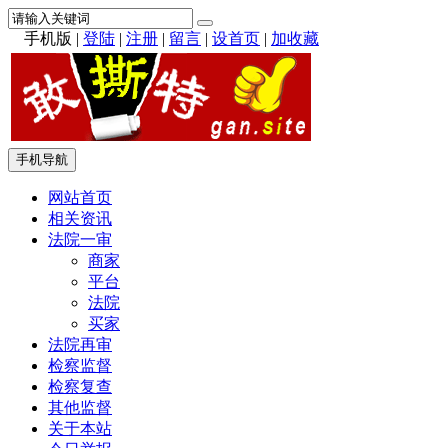
手机版
|
登陆
|
注册
|
留言
|
设首页
|
加收藏
手机导航
网站首页
相关资讯
法院一审
商家
平台
法院
买家
法院再审
检察监督
检察复查
其他监督
关于本站