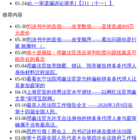
01-24
40. 一审遗漏诉讼请求1【211（十一）】
推荐内容
05-30
判决书中的造假——改变数值——直接造成899万
元差价
05-30
判决书中的造假——改变顺序——看出问题你是行
家 敢撕特 （..
05-09
第十巡视组：邓鑫法官违反审判职责问题线索及可
能存在的幕后
05-04
邓鑫法官故意隐匿、错认、毁弃被告拼多多代理人
身份材料过程追踪..
05-03
看看长宁法院邓鑫法官是怎样偏袒拼多多代理人让
其参加庭审的
04-19
上海官宣的优秀法官水平堪忧——以网红法官邓鑫
文章“审理互联网..
03-10
最高人民法院工作报告全文 ——2026年3月9日在
第十四届全国人民..
03-08
邓鑫法官允许无合法身份的拼多多代理人参与庭审
确属不当有最高法..
03-06
思想引领丨两会上，总书记这样谈全面依法治国
03-06
第十四届全国人民代表大会第四次会议政府工作报