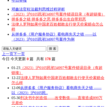
今日举报
邓鑫法官枉法裁判思维过程评析
（2023）沪0105民初34997号案件错误目录（有超链接）
拼多多之错 拼多多之恶 拼多多出生自带邪恶
法律人罗翔如果中国老百姓都敢去行使天价索赔会怎么
样
从拼多多《用户服务协议》看电商先天之错 ——以
（2023）沪0105民初34997号案件为例
搜 索
上一页
下一页
今日
今天更新
0
篇 共有
178
篇
01-23
（2023）沪0105民初34997号案件错误目录（有超
链接）
12-22
法律人罗翔如果中国老百姓都敢去行使天价索赔会
怎么样
12-09
从拼多多《用户服务协议》看电商先天之错 ——
以（2023）沪0105民..
05-30
判决书中的造假——改变数值——直接造成899万
元差价