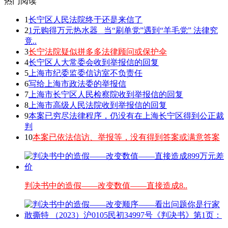
热门阅读
1
长宁区人民法院终于还是来信了
2
1元购得万元热水器 _当“刷单党”遇到“羊毛党” 法律究
竟..
3
长宁法院疑似拼多多法律顾问或保护伞
4
长宁区人大常委会收到举报信的回复
5
上海市纪委监委信访室不负责任
6
写给上海市政法委的举报信
7
上海市长宁区人民检察院收到举报信的回复
8
上海市高级人民法院收到举报信的回复
9
本案已穷尽法律程序，仍没有在上海长宁区得到公正裁
判
10
本案已依法信访、举报等，没有得到答案或满意答案
判决书中的造假——改变数值——直接造成8..