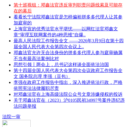
第十巡视组：邓鑫法官违反审判职责问题线索及可能存
在的幕后
看看长宁法院邓鑫法官是怎样偏袒拼多多代理人让其参
加庭审的
上海官宣的优秀法官水平堪忧——以网红法官邓鑫文
章“审理互联网案件的4种思维”自爆..
最高人民法院工作报告全文 ——2026年3月9日在第十四
届全国人民代表大会第四次会议上..
邓鑫法官允许无合法身份的拼多多代理人参与庭审确属
不当有最高法案例比对
思想引领丨两会上，总书记这样谈全面依法治国
第十四届全国人民代表大会第四次会议政府工作报告全
文 国务院总理 李强（豆包）
李强在政府工作报告中指出，深入推进依法行政，严格
依照宪法法律履职尽责
对邓鑫法官在上海高级法院公众号文章涉嫌侵权的投诉
关于邓鑫法官在（2023）沪0105民初34997号案件违纪违
法问题举报
法院一审