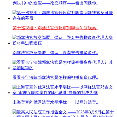
判决书中的造假——改变顺序——看出问题你..
第十巡视组：邓鑫法官违反审判职责问题线索..
邓鑫法官故意隐匿、错认、毁弃被告拼多多代..
看看长宁法院邓鑫法官是怎样偏袒拼多多代理..
上海官宣的优秀法官水平堪忧——以网红法官..