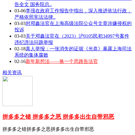
告全文 国务院总..
03-06
李强在政府工作报告中指出，深入推进依法行政，
严格依照宪法法律..
03-03
对邓鑫法官在上海高级法院公众号文章涉嫌侵权的
投诉
03-03
关于邓鑫法官在（2023）沪0105民初34997号案件
违纪违法问题举报
02-18
真人举报：一张消失的证据《光盘》暴露上海司法
系统的集体腐败
02-16
新年新想法——换一个思路告法官
相关资讯
拼多多之错 拼多多之恶 拼多多出生自带邪恶
拼多多之错拼多多之恶拼多多出生自带邪恶