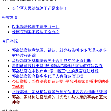
长宁区人民法院终于还是来信了
检察复查
以案释法说理申请书（一）
检察院判案不说理怎么办？
今日举报
邓鑫法官故意隐匿、错认、毁弃被告拼多多代理人身份
材料过程追踪
举报邓鑫罗林梅法官关于合同成立的矛盾判断
看图就可以认出是“限播商品”邓鑫法官为何枉法裁判
邓鑫法官在争议焦点“假一赔三”上的反言枉法过程
邓鑫法官毁弃拼多多代理人身份造假证据
今日举报：邓鑫法官伪造证据_平台对商家直播违规的处
罚截图
举报邓鑫、罗林梅法官等故意采信拼多多六组非法证据
邓鑫、罗林梅法官隐瞒的《光盘》与认定的事实有五大
冲突