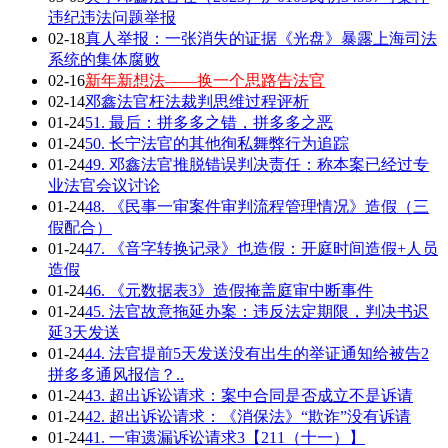
违纪违法问题举报
02-18
真人举报：一张消失的证据《光盘》暴露上海司法
系统的集体腐败
02-16
新年新想法——换一个思路告法官
02-14
邓鑫法官枉法裁判思维过程评析
01-24
51. 最后：拼多多之错，拼多多之恶
01-24
50. 长宁法官的其他徇私舞弊行为追踪
01-24
49. 邓鑫法官推脱错误判决责任：称本案已经过专
业法官会议讨论
01-24
48. 《民事一审案件审判流程管理情况》造假（三
假配合）
01-24
47. 《音字转换记录》也造假：开庭时间造假+人员
造假
01-24
46. 《元数据表3》造假掩盖庭审中断事件
01-24
45. 法官故意拖延办案：违反法定期限，判决书迟
延3天发送
01-24
44. 法官提前5天发送没有出生的举证通知给被告2
拼多多通风报信？..
01-24
43. 超出诉讼请求：案中合同是否成立不是诉请
01-24
42. 超出诉讼请求：《消保法》“欺诈”没有诉请
01-24
41. 一审遗漏诉讼请求3【211（十一）】