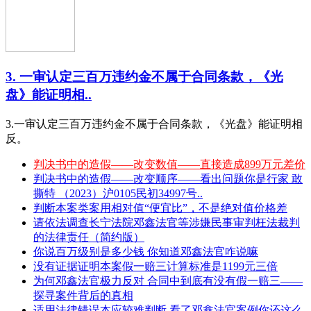
3. 一审认定三百万违约金不属于合同条款，《光
盘》能证明相..
3.一审认定三百万违约金不属于合同条款，《光盘》能证明相
反。
判决书中的造假——改变数值——直接造成899万元差价
判决书中的造假——改变顺序——看出问题你是行家 敢
撕特 （2023）沪0105民初34997号..
判断本案类案用相对值“便宜比”，不是绝对值价格差
请依法调查长宁法院邓鑫法官等涉嫌民事审判枉法裁判
的法律责任（简约版）
你说百万级别是多少钱 你知道邓鑫法官咋说嘛
没有证据证明本案假一赔三计算标准是1199元三倍
为何邓鑫法官极力反对 合同中到底有没有假一赔三——
探寻案件背后的真相
适用法律错误本应较难判断 看了邓鑫法官案例你还这么