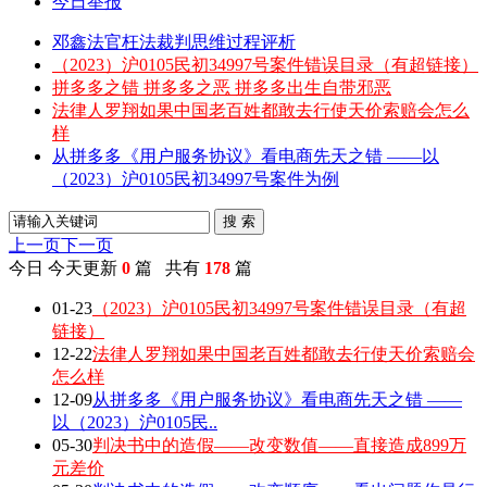
今日举报
邓鑫法官枉法裁判思维过程评析
（2023）沪0105民初34997号案件错误目录（有超链接）
拼多多之错 拼多多之恶 拼多多出生自带邪恶
法律人罗翔如果中国老百姓都敢去行使天价索赔会怎么
样
从拼多多《用户服务协议》看电商先天之错 ——以
（2023）沪0105民初34997号案件为例
搜 索
上一页
下一页
今日
今天更新
0
篇 共有
178
篇
01-23
（2023）沪0105民初34997号案件错误目录（有超
链接）
12-22
法律人罗翔如果中国老百姓都敢去行使天价索赔会
怎么样
12-09
从拼多多《用户服务协议》看电商先天之错 ——
以（2023）沪0105民..
05-30
判决书中的造假——改变数值——直接造成899万
元差价