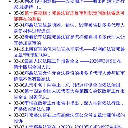
05-30
判决书中的造假——改变顺序——看出问题你是行
家 敢撕特 （..
05-09
第十巡视组：邓鑫法官违反审判职责问题线索及可
能存在的幕后
05-04
邓鑫法官故意隐匿、错认、毁弃被告拼多多代理人
身份材料过程追踪..
05-03
看看长宁法院邓鑫法官是怎样偏袒拼多多代理人让
其参加庭审的
04-19
上海官宣的优秀法官水平堪忧——以网红法官邓鑫
文章“审理互联网..
03-10
最高人民法院工作报告全文 ——2026年3月9日在
第十四届全国人民..
03-08
邓鑫法官允许无合法身份的拼多多代理人参与庭审
确属不当有最高法..
03-06
思想引领丨两会上，总书记这样谈全面依法治国
03-06
第十四届全国人民代表大会第四次会议政府工作报
告全文 国务院总..
03-06
李强在政府工作报告中指出，深入推进依法行政，
严格依照宪法法律..
03-03
对邓鑫法官在上海高级法院公众号文章涉嫌侵权的
投诉
03-03
关于邓鑫法官在（2023）沪0105民初34997号案件