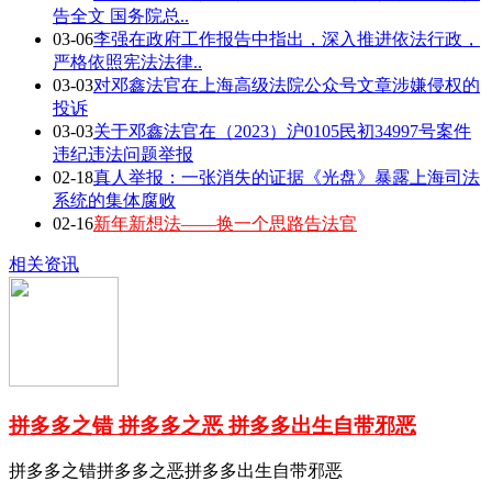
告全文 国务院总..
03-06
李强在政府工作报告中指出，深入推进依法行政，
严格依照宪法法律..
03-03
对邓鑫法官在上海高级法院公众号文章涉嫌侵权的
投诉
03-03
关于邓鑫法官在（2023）沪0105民初34997号案件
违纪违法问题举报
02-18
真人举报：一张消失的证据《光盘》暴露上海司法
系统的集体腐败
02-16
新年新想法——换一个思路告法官
相关资讯
拼多多之错 拼多多之恶 拼多多出生自带邪恶
拼多多之错拼多多之恶拼多多出生自带邪恶