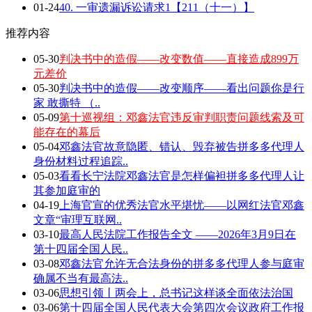
01-24
40. 一审遗漏诉讼请求1【211（十一）】
推荐内容
05-30
判决书中的造假——改变数值——直接造成899万
元差价
05-30
判决书中的造假——改变顺序——看出问题你是行
家 敢撕特 （..
05-09
第十巡视组：邓鑫法官违反审判职责问题线索及可
能存在的幕后
05-04
邓鑫法官故意隐匿、错认、毁弃被告拼多多代理人
身份材料过程追踪..
05-03
看看长宁法院邓鑫法官是怎样偏袒拼多多代理人让
其参加庭审的
04-19
上海官宣的优秀法官水平堪忧——以网红法官邓鑫
文章“审理互联网..
03-10
最高人民法院工作报告全文 ——2026年3月9日在
第十四届全国人民..
03-08
邓鑫法官允许无合法身份的拼多多代理人参与庭审
确属不当有最高法..
03-06
思想引领丨两会上，总书记这样谈全面依法治国
03-06
第十四届全国人民代表大会第四次会议政府工作报