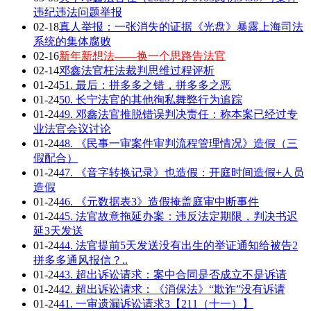
违纪违法问题举报
02-18
真人举报：一张消失的证据《光盘》暴露上海司法
系统的集体腐败
02-16
新年新想法——换一个思路告法官
02-14
邓鑫法官枉法裁判思维过程评析
01-24
51. 最后：拼多多之错，拼多多之恶
01-24
50. 长宁法官的其他徇私舞弊行为追踪
01-24
49. 邓鑫法官推脱错误判决责任：称本案已经过专
业法官会议讨论
01-24
48. 《民事一审案件审判流程管理情况》造假（三
假配合）
01-24
47. 《音字转换记录》也造假：开庭时间造假+人员
造假
01-24
46. 《元数据表3》造假掩盖庭审中断事件
01-24
45. 法官故意拖延办案：违反法定期限，判决书迟
延3天发送
01-24
44. 法官提前5天发送没有出生的举证通知给被告2
拼多多通风报信？..
01-24
43. 超出诉讼请求：案中合同是否成立不是诉请
01-24
42. 超出诉讼请求：《消保法》“欺诈”没有诉请
01-24
41. 一审遗漏诉讼请求3【211（十一）】