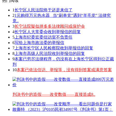
热门阅读
1
长宁区人民法院终于还是来信了
2
1元购得万元热水器 _当“刷单党”遇到“羊毛党” 法律究
竟..
3
长宁法院疑似拼多多法律顾问或保护伞
4
长宁区人大常委会收到举报信的回复
5
上海市纪委监委信访室不负责任
6
写给上海市政法委的举报信
7
上海市长宁区人民检察院收到举报信的回复
8
上海市高级人民法院收到举报信的回复
9
本案已穷尽法律程序，仍没有在上海长宁区得到公正裁
判
10
本案已依法信访、举报等，没有得到答案或满意答案
判决书中的造假——改变数值——直接造成8..