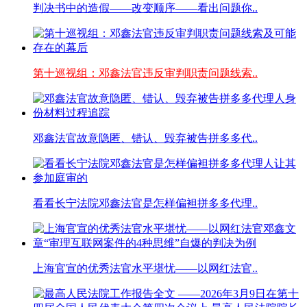
判决书中的造假——改变顺序——看出问题你..
第十巡视组：邓鑫法官违反审判职责问题线索..
邓鑫法官故意隐匿、错认、毁弃被告拼多多代..
看看长宁法院邓鑫法官是怎样偏袒拼多多代理..
上海官宣的优秀法官水平堪忧——以网红法官..