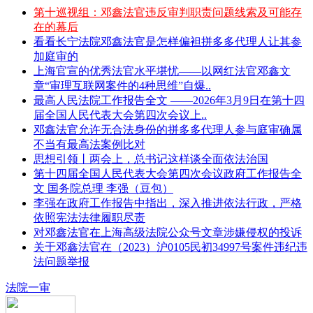
第十巡视组：邓鑫法官违反审判职责问题线索及可能存
在的幕后
看看长宁法院邓鑫法官是怎样偏袒拼多多代理人让其参
加庭审的
上海官宣的优秀法官水平堪忧——以网红法官邓鑫文
章“审理互联网案件的4种思维”自爆..
最高人民法院工作报告全文 ——2026年3月9日在第十四
届全国人民代表大会第四次会议上..
邓鑫法官允许无合法身份的拼多多代理人参与庭审确属
不当有最高法案例比对
思想引领丨两会上，总书记这样谈全面依法治国
第十四届全国人民代表大会第四次会议政府工作报告全
文 国务院总理 李强（豆包）
李强在政府工作报告中指出，深入推进依法行政，严格
依照宪法法律履职尽责
对邓鑫法官在上海高级法院公众号文章涉嫌侵权的投诉
关于邓鑫法官在（2023）沪0105民初34997号案件违纪违
法问题举报
法院一审