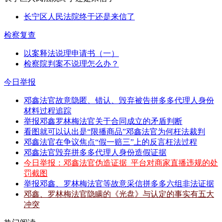
长宁区人民法院终于还是来信了
检察复查
以案释法说理申请书（一）
检察院判案不说理怎么办？
今日举报
邓鑫法官故意隐匿、错认、毁弃被告拼多多代理人身份
材料过程追踪
举报邓鑫罗林梅法官关于合同成立的矛盾判断
看图就可以认出是“限播商品”邓鑫法官为何枉法裁判
邓鑫法官在争议焦点“假一赔三”上的反言枉法过程
邓鑫法官毁弃拼多多代理人身份造假证据
今日举报：邓鑫法官伪造证据_平台对商家直播违规的处
罚截图
举报邓鑫、罗林梅法官等故意采信拼多多六组非法证据
邓鑫、罗林梅法官隐瞒的《光盘》与认定的事实有五大
冲突