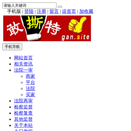
手机版
|
登陆
|
注册
|
留言
|
设首页
|
加收藏
手机导航
网站首页
相关资讯
法院一审
商家
平台
法院
买家
法院再审
检察监督
检察复查
其他监督
关于本站